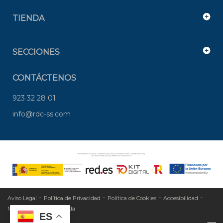
TIENDA
SECCIONES
CONTÁCTENOS
923 32 28 01
info@rdc-ss.com
-
-
-
-
Aviso Legal
Política de Privacidad
Política de Cookies
Accesibilidad
-
Mapa Web
Área privada
ES