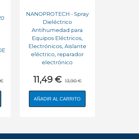
NANOPROTECH - Spray
20
Dieléctrico
Antihumedad para
Equipos Eléctricos,
N
Electrónicos, Aislante
DE
eléctrico, reparador
electrónico
11,49 €
 €
13,90 €
AÑADIR AL CARRITO