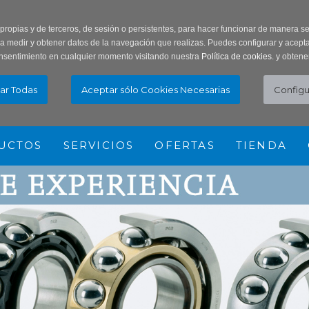
ar Contraseña
Registro usuarios
 propias y de terceros, de sesión o persistentes, para hacer funcionar de manera 
ra medir y obtener datos de la navegación que realizas. Puedes configurar y acepta
nsentimiento en cualquier momento visitando nuestra
Política de cookies.
y obtene
UCTOS
SERVICIOS
OFERTAS
TIENDA