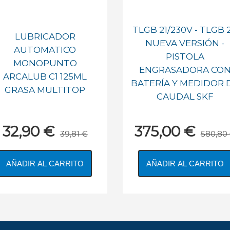
TLGB 21/230V - TLGB 
LUBRICADOR
NUEVA VERSIÓN -
AUTOMATICO
PISTOLA
MONOPUNTO
ENGRASADORA CO
ARCALUB C1 125ML
BATERÍA Y MEDIDOR 
GRASA MULTITOP
CAUDAL SKF
32,90 €
375,00 €
39,81 €
580,80
AÑADIR AL CARRITO
AÑADIR AL CARRITO