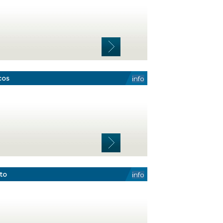
cos
info
to
info