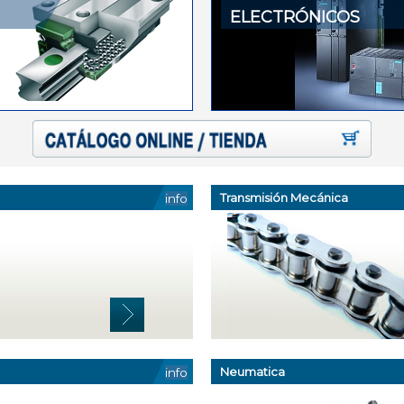
ELECTRÓNICOS
Transmisión Mecánica
info
Neumatica
info