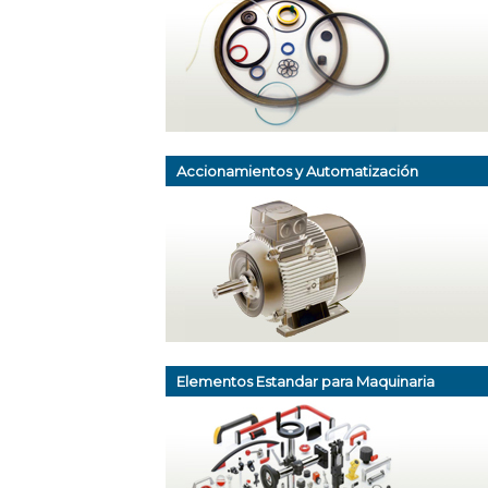
Accionamientos y Automatización
Elementos Estandar para Maquinaria