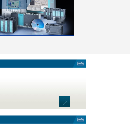
info
info