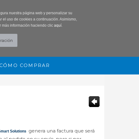
0 Producto/s
segura nuestra página web y personalizar su
r el uso de cookies a continuación. Asimismo,
r más información haciendo clic
aquí
.
CÓMO COMPRAR
genera una factura que será
mart Solutions
 al pedido en su envío, pero si por