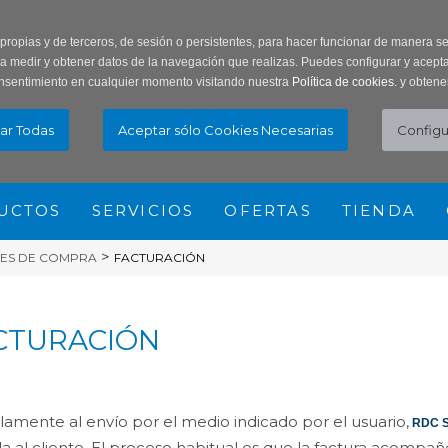
ar Contraseña
Registro usuarios
 propias y de terceros, de sesión o persistentes, para hacer funcionar de manera 
ra medir y obtener datos de la navegación que realizas. Puedes configurar y acepta
nsentimiento en cualquier momento visitando nuestra
Política de cookies.
y obtene
UCTOS
SERVICIOS
OFERTAS
TIENDA
>
ES DE COMPRA
FACTURACIÓN
CTURACIÓN
lamente al envío por el medio indicado por el usuario,
RDC S
a al cliente. El proceso habitual es que la factura acompañe