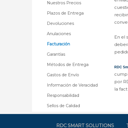
Nuestros Precios
cuesti
Plazos de Entrega
recibir
conven
Devoluciones
Anulaciones
En el 
Facturación
deberá
pedido
Garantías
Métodos de Entrega
RDC Sma
cumpli
Gastos de Envío
por RD
Información de Veracidad
la fac
Responsabilidad
Sellos de Calidad
RDC SMART SOLUTIONS