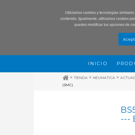
Record
Utilizamos cookies y tecnologías similares
contenido. Igualmente, utilizamos cookies pa
puedes modificar tus opciones de co
INICIO
PROD
>
>
>
TIENDA
NEUMATICA
ACTUA
(SMC)
BS5
---