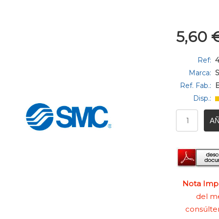
5,60
Ref:
Marca:
Ref. Fab.:
Disp.:
AÑ
Nota Impo
del me
consúlte