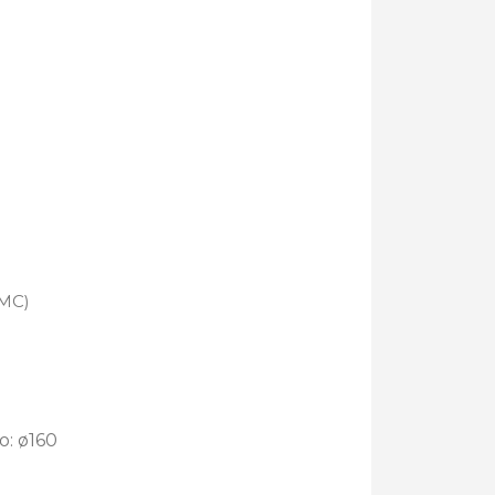
SMC)
o: ø160