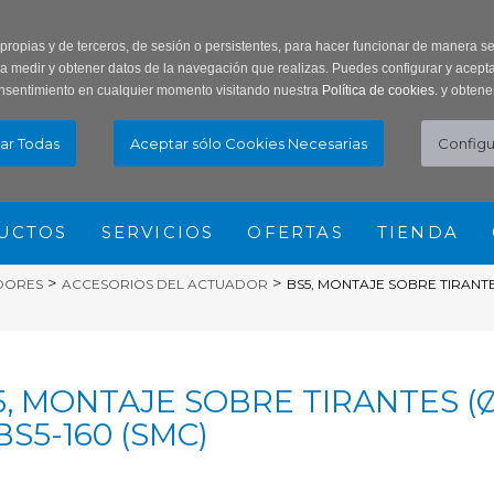
ar Contraseña
Registro usuarios
 propias y de terceros, de sesión o persistentes, para hacer funcionar de manera 
ra medir y obtener datos de la navegación que realizas. Puedes configurar y acepta
nsentimiento en cualquier momento visitando nuestra
Política de cookies.
y obtene
UCTOS
SERVICIOS
OFERTAS
TIENDA
>
>
DORES
ACCESORIOS DEL ACTUADOR
BS5, MONTAJE SOBRE TIRANTES 
, MONTAJE SOBRE TIRANTES (Ø12
 BS5-160 (SMC)