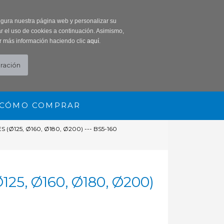
0 Producto/s
segura nuestra página web y personalizar su
r el uso de cookies a continuación. Asimismo,
r más información haciendo clic
aquí
.
CÓMO COMPRAR
(Ø125, Ø160, Ø180, Ø200) --- BS5-160
5, Ø160, Ø180, Ø200)