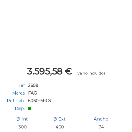
3.595,58
€
(iva no incluido)
Ref:
2609
Marca:
FAG
Ref. Fab.:
6060-M-C3
Disp.:
Ø Int.
Ø Ext.
Ancho
300
460
74