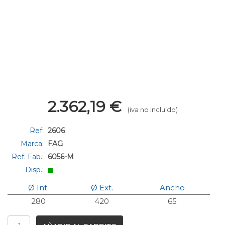
2.362,19
€
(iva no incluido)
Ref:
2606
Marca:
FAG
Ref. Fab.:
6056-M
Disp.:
Ø Int.
Ø Ext.
Ancho
280
420
65