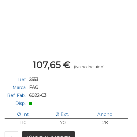
107,65
€
(iva no incluido)
Ref:
2553
Marca:
FAG
Ref. Fab.:
6022-C3
Disp.:
Ø Int.
Ø Ext.
Ancho
110
170
28