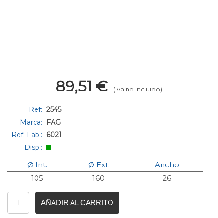
89,51
€
(iva no incluido)
Ref:
2545
Marca:
FAG
Ref. Fab.:
6021
Disp.:
Ø Int.
Ø Ext.
Ancho
105
160
26
AÑADIR AL CARRITO