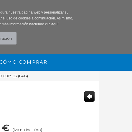
0 Producto/s
segura nuestra página web y personalizar su
r el uso de cookies a continuación. Asimismo,
r más información haciendo clic
aquí
.
CÓMO COMPRAR
 6017-C3 (FAG)
€
(iva no incluido)