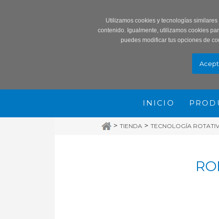
Record
Utilizamos cookies y tecnologías similares
contenido. Igualmente, utilizamos cookies pa
puedes modificar tus opciones de co
INICIO
PROD
>
>
TIENDA
TECNOLOGÍA ROTATIVA
RO