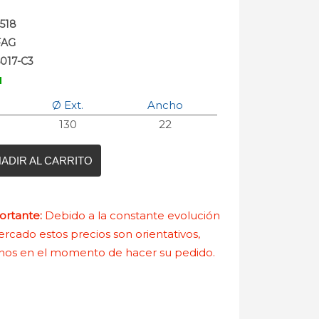
518
FAG
6017-C3
Ø Ext.
Ancho
130
22
ADIR AL CARRITO
rtante:
Debido a la constante evolución
rcado estos precios son orientativos,
nos en el momento de hacer su pedido.