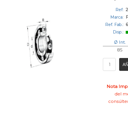
Ref:
2
Marca:
Ref. Fab.:
Disp.:
Ø Int.
85
AÑ
Nota Impo
del me
consúlte