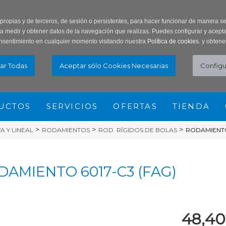
ar Contraseña
Registro usuarios
 propias y de terceros, de sesión o persistentes, para hacer funcionar de manera 
ra medir y obtener datos de la navegación que realizas. Puedes configurar y acepta
nsentimiento en cualquier momento visitando nuestra
Política de cookies.
y obtene
UCTOS
SERVICIOS
OFERTAS
TIENDA
>
>
>
 Y LINEAL
RODAMIENTOS
ROD. RÍGIDOS DE BOLAS
RODAMIENTO
DAMIENTO 6017-C3 (FAG)
48,40