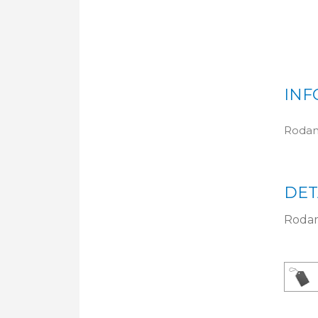
INF
Rodam
DET
Rodam