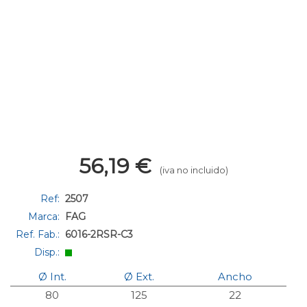
56,19
€
(iva no incluido)
Ref:
2507
Marca:
FAG
Ref. Fab.:
6016-2RSR-C3
Disp.:
Ø Int.
Ø Ext.
Ancho
80
125
22