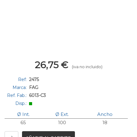
26,75
€
(iva no incluido)
Ref:
2475
Marca:
FAG
Ref. Fab.:
6013-C3
Disp.:
Ø Int.
Ø Ext.
Ancho
65
100
18