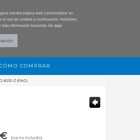
0 Producto/s
segura nuestra página web y personalizar su
r el uso de cookies a continuación. Asimismo,
r más información haciendo clic
aquí
.
CÓMO COMPRAR
 6012-Z (FAG)
€
(iva no incluido)