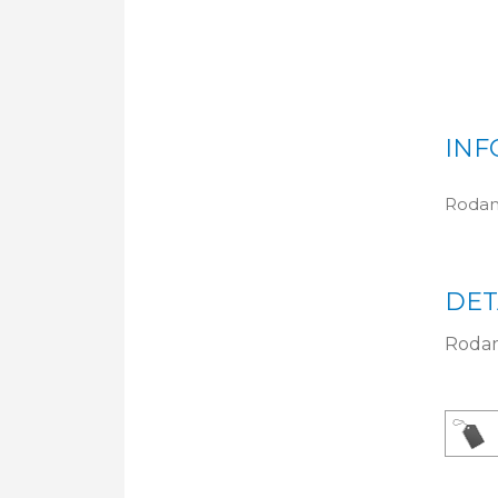
INF
Rodam
DET
Rodam