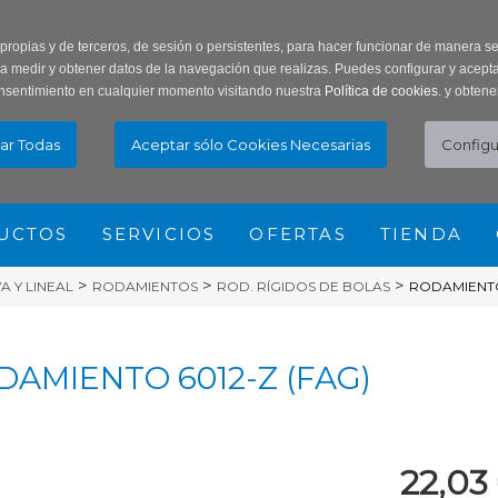
ar Contraseña
Registro usuarios
 propias y de terceros, de sesión o persistentes, para hacer funcionar de manera 
ra medir y obtener datos de la navegación que realizas. Puedes configurar y acepta
nsentimiento en cualquier momento visitando nuestra
Política de cookies.
y obtene
UCTOS
SERVICIOS
OFERTAS
TIENDA
>
>
>
 Y LINEAL
RODAMIENTOS
ROD. RÍGIDOS DE BOLAS
RODAMIENTO
DAMIENTO 6012-Z (FAG)
22,03