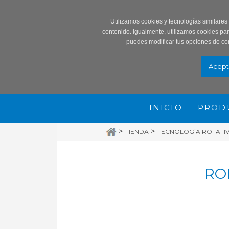
Record
Utilizamos cookies y tecnologías similares
contenido. Igualmente, utilizamos cookies pa
puedes modificar tus opciones de co
INICIO
PROD
>
>
TIENDA
TECNOLOGÍA ROTATIVA
RO