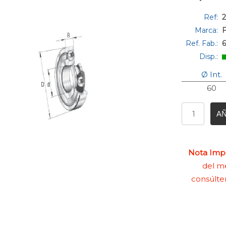
Ref:
Marca:
Ref. Fab.:
Disp.:
Ø Int.
60
AÑ
Nota Impo
del me
consúlte