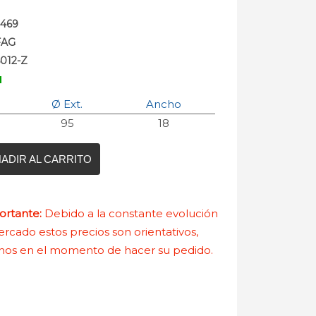
2469
FAG
6012-Z
Ø Ext.
Ancho
95
18
ADIR AL CARRITO
rtante:
Debido a la constante evolución
rcado estos precios son orientativos,
nos en el momento de hacer su pedido.