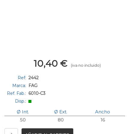
10,40
€
(iva no incluido)
Ref:
2442
Marca:
FAG
Ref. Fab.:
6010-C3
Disp.:
Ø Int.
Ø Ext.
Ancho
50
80
16