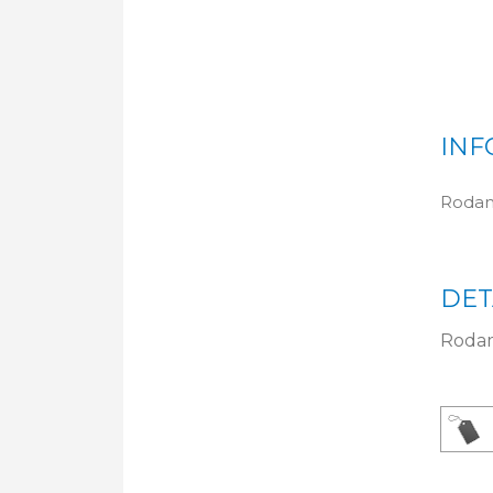
INF
Rodam
DET
Rodam