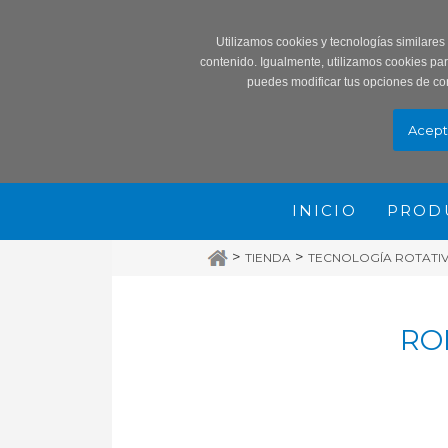
Record
Utilizamos cookies y tecnologías similares
contenido. Igualmente, utilizamos cookies pa
puedes modificar tus opciones de co
INICIO
PROD
>
>
TIENDA
TECNOLOGÍA ROTATIVA
RO