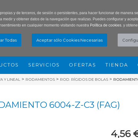
ar Contraseña
Registro usuarios
 propias y de terceros, de sesión o persistentes, para hacer funcionar de manera 
ra medir y obtener datos de la navegación que realizas. Puedes configurar y acepta
nsentimiento en cualquier momento visitando nuestra
Política de cookies.
y obtene
UCTOS
SERVICIOS
OFERTAS
TIENDA
>
>
>
 Y LINEAL
RODAMIENTOS
ROD. RÍGIDOS DE BOLAS
RODAMIENTO
DAMIENTO 6004-Z-C3 (FAG)
4,56