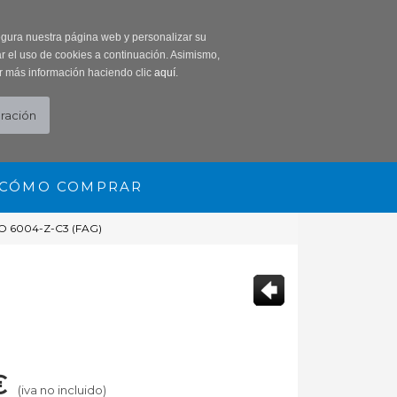
0 Producto/s
segura nuestra página web y personalizar su
r el uso de cookies a continuación. Asimismo,
r más información haciendo clic
aquí
.
CÓMO COMPRAR
 6004-Z-C3 (FAG)
€
(iva no incluido)