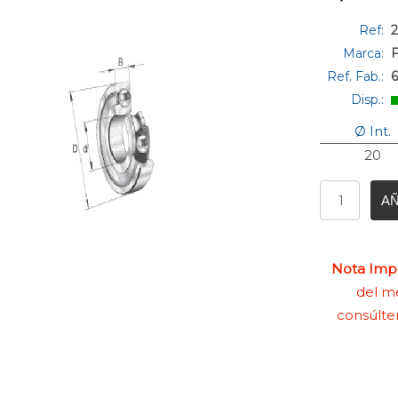
Ref:
2
Marca:
Ref. Fab.:
Disp.:
Ø Int.
20
AÑ
Nota Impo
del me
consúlte