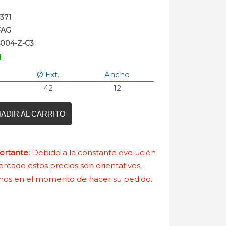
371
FAG
6004-Z-C3
Ø Ext.
Ancho
42
12
ADIR AL CARRITO
rtante:
Debido a la constante evolución
rcado estos precios son orientativos,
nos en el momento de hacer su pedido.