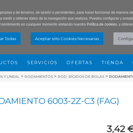
ar Contraseña
Registro usuarios
 propias y de terceros, de sesión o persistentes, para hacer funcionar de manera 
ra medir y obtener datos de la navegación que realizas. Puedes configurar y acepta
nsentimiento en cualquier momento visitando nuestra
Política de cookies.
y obtene
UCTOS
SERVICIOS
OFERTAS
TIENDA
>
>
>
 Y LINEAL
RODAMIENTOS
ROD. RÍGIDOS DE BOLAS
RODAMIENTO
DAMIENTO 6003-2Z-C3 (FAG)
3,42