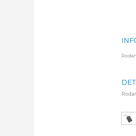
INF
Rodam
DET
Rodam