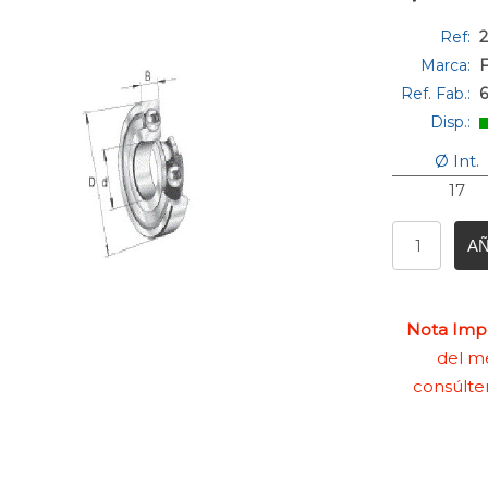
Ref:
2
Marca:
Ref. Fab.:
Disp.:
Ø Int.
17
AÑ
Nota Impo
del me
consúlte