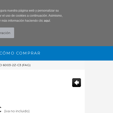
0 Producto/s
segura nuestra página web y personalizar su
r el uso de cookies a continuación. Asimismo,
r más información haciendo clic
aquí
.
CÓMO COMPRAR
 6003-2Z-C3 (FAG)
€
(iva no incluido)