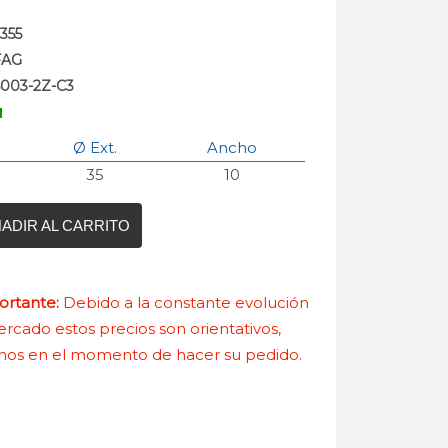
355
FAG
6003-2Z-C3
Ø Ext.
Ancho
35
10
ADIR AL CARRITO
rtante:
Debido a la constante evolución
rcado estos precios son orientativos,
nos en el momento de hacer su pedido.