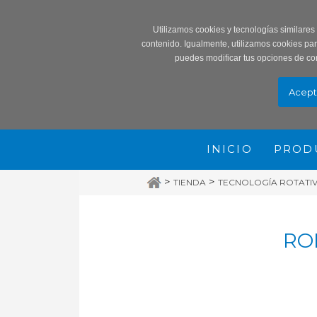
Record
Utilizamos cookies y tecnologías similares
contenido. Igualmente, utilizamos cookies pa
puedes modificar tus opciones de co
INICIO
PROD
>
>
TIENDA
TECNOLOGÍA ROTATIVA
RO