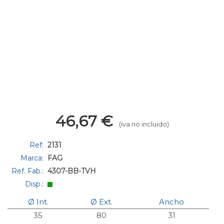
46,67
€
(iva no incluido)
Ref:
2131
Marca:
FAG
Ref. Fab.:
4307-BB-TVH
Disp.:
Ø Int.
Ø Ext.
Ancho
35
80
31