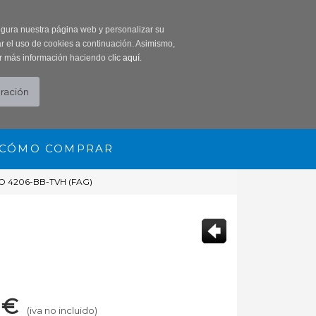
0 Producto/s
segura nuestra página web y personalizar su
r el uso de cookies a continuación. Asimismo,
r más información haciendo clic
aquí
.
CÓMO COMPRAR
 4206-BB-TVH (FAG)
€
(iva no incluido)