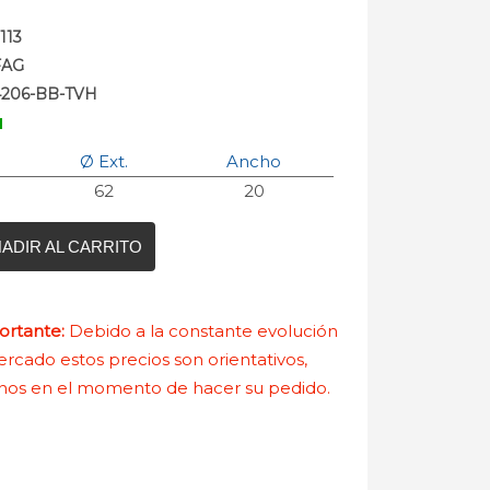
113
FAG
4206-BB-TVH
Ø Ext.
Ancho
62
20
ADIR AL CARRITO
rtante:
Debido a la constante evolución
rcado estos precios son orientativos,
nos en el momento de hacer su pedido.