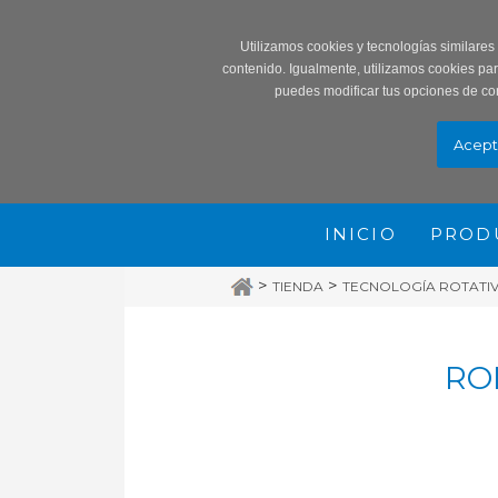
Record
Utilizamos cookies y tecnologías similares
contenido. Igualmente, utilizamos cookies pa
puedes modificar tus opciones de co
INICIO
PROD
>
>
TIENDA
TECNOLOGÍA ROTATIVA
RO