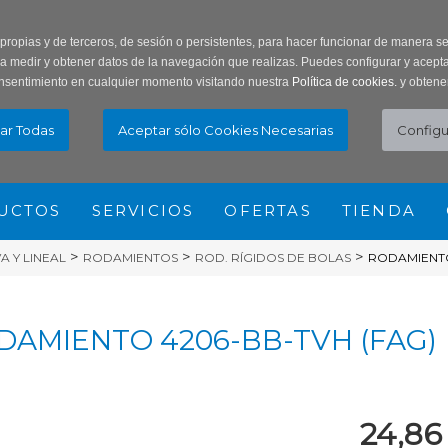
ar Contraseña
Registro usuarios
 propias y de terceros, de sesión o persistentes, para hacer funcionar de manera 
ra medir y obtener datos de la navegación que realizas. Puedes configurar y acepta
nsentimiento en cualquier momento visitando nuestra
Política de cookies.
y obtene
UCTOS
SERVICIOS
OFERTAS
TIENDA
>
>
>
 Y LINEAL
RODAMIENTOS
ROD. RÍGIDOS DE BOLAS
RODAMIENTO
DAMIENTO 4206-BB-TVH (FAG)
24,86