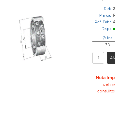
Ref:
2
Marca:
Ref. Fab.:
Disp.:
Ø Int.
30
AÑ
Nota Impo
del me
consúlte