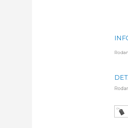
INF
Rodam
DET
Rodam