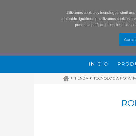
Record
Utilizamos cookies y tecnologías similares
contenido. Igualmente, utilizamos cookies pa
puedes modificar tus opciones de co
INICIO
PROD
>
>
TIENDA
TECNOLOGÍA ROTATIVA
RO