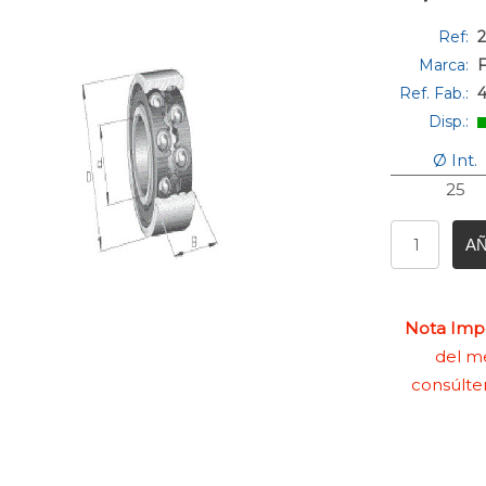
Ref:
2
Marca:
Ref. Fab.:
Disp.:
Ø Int.
25
AÑ
Nota Impo
del me
consúlte