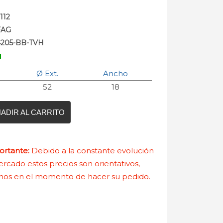
112
FAG
4205-BB-TVH
Ø Ext.
Ancho
52
18
ADIR AL CARRITO
rtante:
Debido a la constante evolución
rcado estos precios son orientativos,
nos en el momento de hacer su pedido.