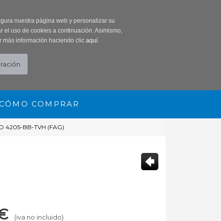
0 Producto/s
segura nuestra página web y personalizar su
r el uso de cookies a continuación. Asimismo,
r más información haciendo clic
aquí
.
CÓMO COMPRAR
 4205-BB-TVH (FAG)
€
(iva no incluido)