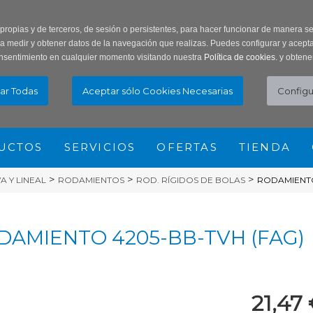
ar Contraseña
Registro usuarios
 propias y de terceros, de sesión o persistentes, para hacer funcionar de manera 
ra medir y obtener datos de la navegación que realizas. Puedes configurar y acepta
nsentimiento en cualquier momento visitando nuestra
Política de cookies.
y obtene
UCTOS
SERVICIOS
OFERTAS
TIENDA
>
>
>
 Y LINEAL
RODAMIENTOS
ROD. RÍGIDOS DE BOLAS
RODAMIENTO
DAMIENTO 4205-BB-TVH (FAG)
21,47