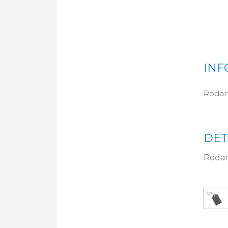
INF
Rodam
DET
Rodam