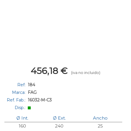
456,18
€
(iva no incluido)
Ref:
184
Marca:
FAG
Ref. Fab.:
16032-M-C3
Disp.:
Ø Int.
Ø Ext.
Ancho
160
240
25