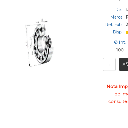
Ref:
1
Marca:
Ref. Fab.:
Disp.:
Ø Int.
100
AÑ
Nota Impo
del me
consúlte