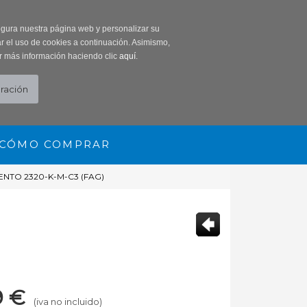
0 Producto/s
segura nuestra página web y personalizar su
r el uso de cookies a continuación. Asimismo,
r más información haciendo clic
aquí
.
CÓMO COMPRAR
NTO 2320-K-M-C3 (FAG)
9
€
(iva no incluido)