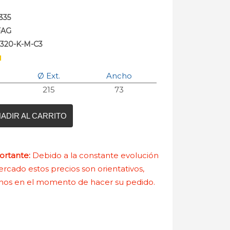
335
FAG
2320-K-M-C3
Ø Ext.
Ancho
215
73
ADIR AL CARRITO
rtante:
Debido a la constante evolución
rcado estos precios son orientativos,
nos en el momento de hacer su pedido.