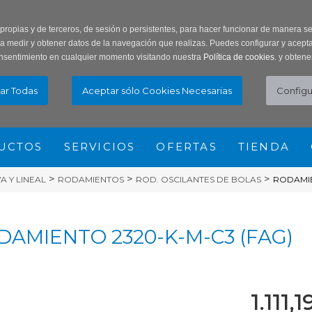
ar Contraseña
Registro usuarios
 propias y de terceros, de sesión o persistentes, para hacer funcionar de manera 
ra medir y obtener datos de la navegación que realizas. Puedes configurar y acepta
nsentimiento en cualquier momento visitando nuestra
Política de cookies.
y obtene
UCTOS
SERVICIOS
OFERTAS
TIENDA
>
>
>
 Y LINEAL
RODAMIENTOS
ROD. OSCILANTES DE BOLAS
RODAMIE
DAMIENTO 2320-K-M-C3 (FAG)
1.111,1