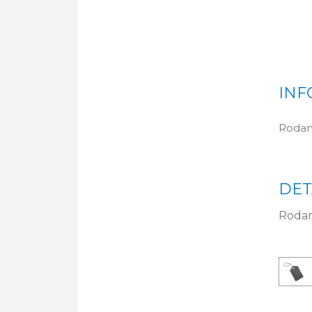
INF
Rodam
DET
Rodam