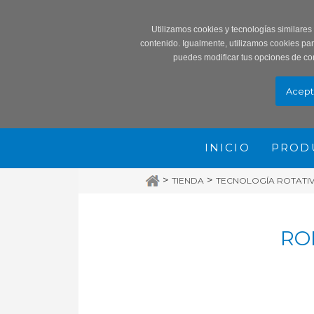
Record
Utilizamos cookies y tecnologías similares
contenido. Igualmente, utilizamos cookies pa
puedes modificar tus opciones de co
INICIO
PROD
>
>
TIENDA
TECNOLOGÍA ROTATIVA
RO