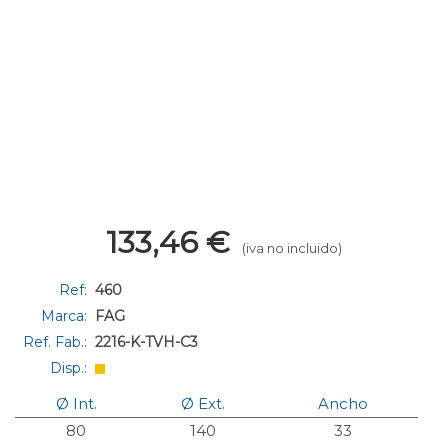
133,46
€
(iva no incluido)
Ref:
460
Marca:
FAG
Ref. Fab.:
2216-K-TVH-C3
Disp.:
Ø Int.
Ø Ext.
Ancho
80
140
33