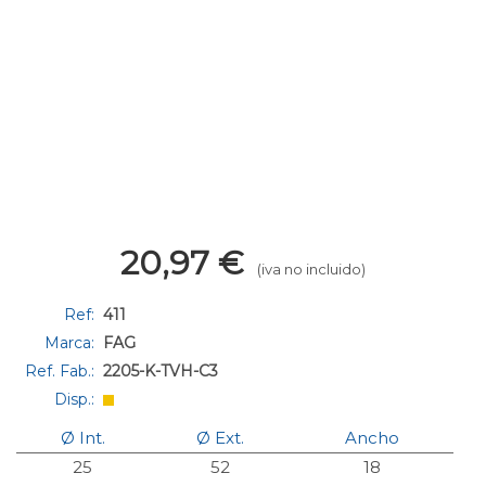
20,97
€
(iva no incluido)
Ref:
411
Marca:
FAG
Ref. Fab.:
2205-K-TVH-C3
Disp.:
Ø Int.
Ø Ext.
Ancho
25
52
18