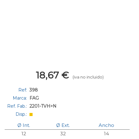
18,67
€
(iva no incluido)
Ref:
398
Marca:
FAG
Ref. Fab.:
2201-TVH>N
Disp.:
Ø Int.
Ø Ext.
Ancho
12
32
14