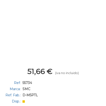
51,66
€
(iva no incluido)
Ref:
55734
Marca:
SMC
Ref. Fab.:
D-M5PTL
Disp.: