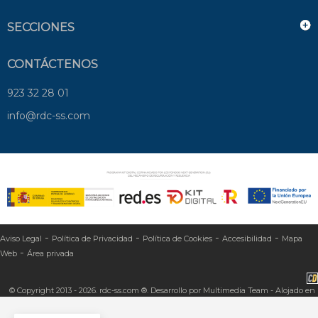
SECCIONES
CONTÁCTENOS
923 32 28 01
info@rdc-ss.com
-
-
-
-
Aviso Legal
Política de Privacidad
Política de Cookies
Accesibilidad
Mapa
-
Web
Área privada
© Copyright 2013 - 2026. rdc-ss.com ®. Desarrollo por
Multimedia Team
- Alojado en