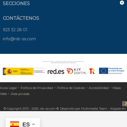
SECCIONES
CONTÁCTENOS
923 32 28 01
info@rdc-ss.com
-
-
-
-
Aviso Legal
Política de Privacidad
Política de Cookies
Accesibilidad
Mapa
-
Web
Área privada
© Copyright 2013 - 2026. rdc-ss.com ®. Desarrollo por
Multimedia Team
- Alojado en
ES