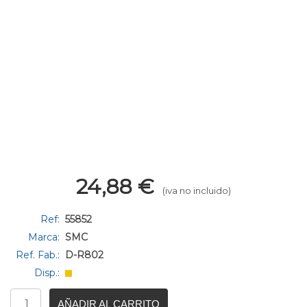
24,88
€
(iva no incluido)
Ref:
55852
Marca:
SMC
Ref. Fab.:
D-R802
Disp.:
AÑADIR AL CARRITO