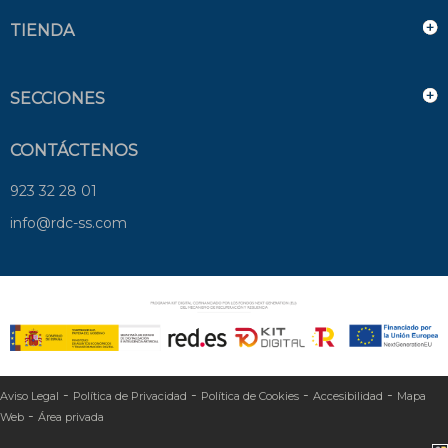
TIENDA
SECCIONES
CONTÁCTENOS
923 32 28 01
info@rdc-ss.com
-
-
-
-
Aviso Legal
Política de Privacidad
Política de Cookies
Accesibilidad
Mapa
-
Web
Área privada