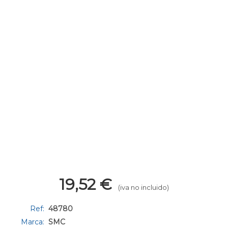
19,52
€
(iva no incluido)
Ref:
48780
Marca:
SMC