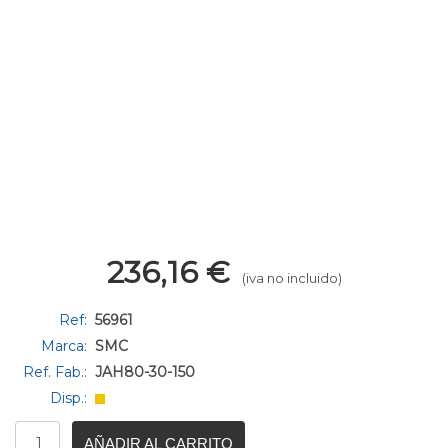
236,16
€
(iva no incluido)
Ref:
56961
Marca:
SMC
Ref. Fab.:
JAH80-30-150
Disp.:
AÑADIR AL CARRITO