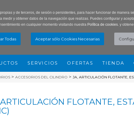
ar Contraseña
Registro usuarios
 propias y de terceros, de sesión o persistentes, para hacer funcionar de manera 
ra medir y obtener datos de la navegación que realizas. Puedes configurar y acepta
nsentimiento en cualquier momento visitando nuestra
Política de cookies.
y obtene
UCTOS
SERVICIOS
OFERTAS
TIENDA
>
>
ORIOS
ACCESORIOS DEL CILINDRO
JA, ARTICULACIÓN FLOTANTE, ES
 ARTICULACIÓN FLOTANTE, ESTÁ
C)