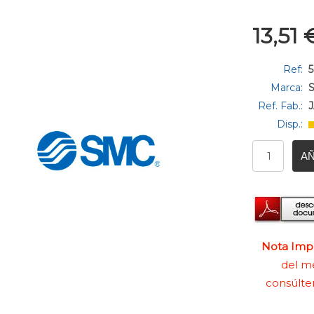
13,51
Ref:
Marca:
Ref. Fab.:
Disp.:
AÑ
Nota Impo
del me
consúlte