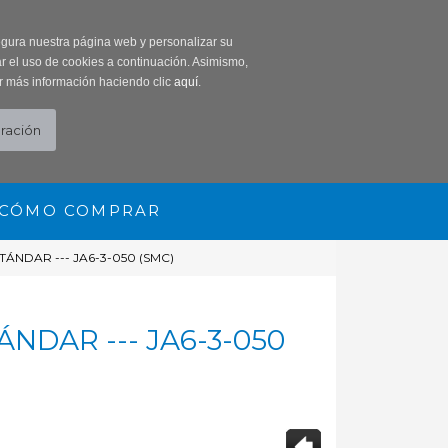
0 Producto/s
segura nuestra página web y personalizar su
r el uso de cookies a continuación. Asimismo,
r más información haciendo clic
aquí
.
CÓMO COMPRAR
TÁNDAR --- JA6-3-050 (SMC)
NDAR --- JA6-3-050