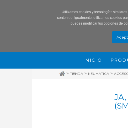
Record
Utilizamos cookies y tecnologías similares
contenido. Igualmente, utilizamos cookies pa
puedes modificar tus opciones de co
INICIO
PROD
>
>
>
TIENDA
NEUMATICA
ACCES
JA,
(SM