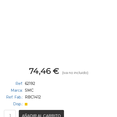
74,46
€
(iva no incluido)
Ref:
62192
Marca:
SMC
Ref. Fab.:
RBC1412
Disp.:
AÑADIR AL CARRITO