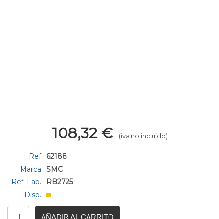
108,32
€
(iva no incluido)
Ref:
62188
Marca:
SMC
Ref. Fab.:
RB2725
Disp.:
AÑADIR AL CARRITO