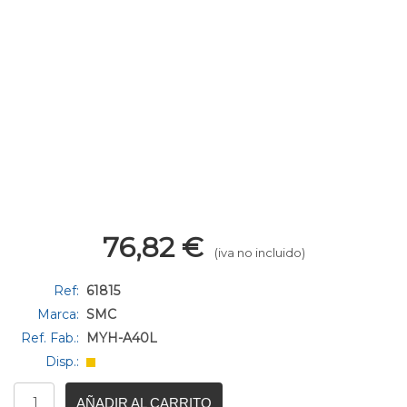
76,82
€
(iva no incluido)
Ref:
61815
Marca:
SMC
Ref. Fab.:
MYH-A40L
Disp.:
AÑADIR AL CARRITO