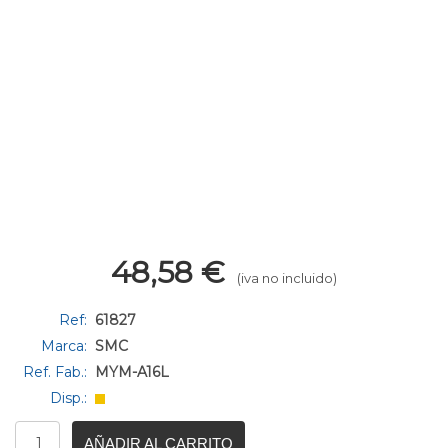
48,58
€
(iva no incluido)
Ref:
61827
Marca:
SMC
Ref. Fab.:
MYM-A16L
Disp.:
AÑADIR AL CARRITO