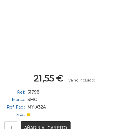
21,55
€
(iva no incluido)
Ref:
61798
Marca:
SMC
Ref. Fab.:
MY-A32A
Disp.:
AÑADIR AL CARRITO