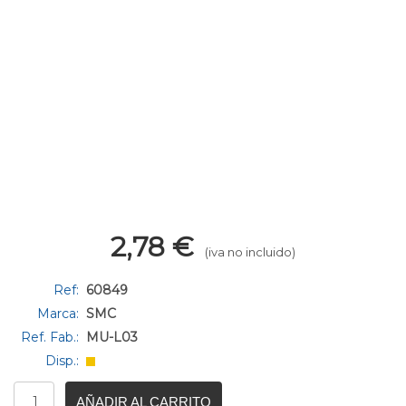
2,78
€
(iva no incluido)
Ref:
60849
Marca:
SMC
Ref. Fab.:
MU-L03
Disp.:
AÑADIR AL CARRITO