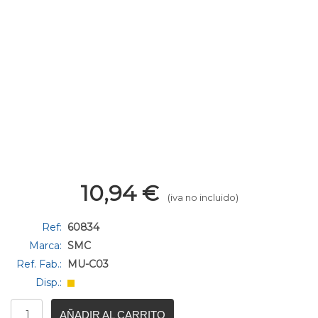
10,94
€
(iva no incluido)
Ref:
60834
Marca:
SMC
Ref. Fab.:
MU-C03
Disp.:
AÑADIR AL CARRITO