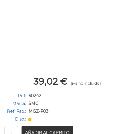
39,02
€
(iva no incluido)
Ref:
60242
Marca:
SMC
Ref. Fab.:
MGZ-F03
Disp.:
AÑADIR AL CARRITO