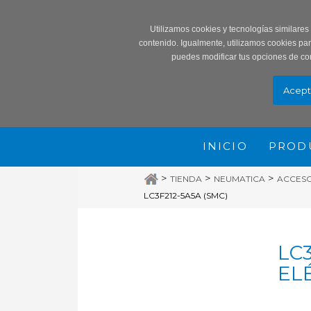
Record
Utilizamos cookies y tecnologías similares
contenido. Igualmente, utilizamos cookies pa
puedes modificar tus opciones de co
INICIO
PROD
>
>
>
TIENDA
NEUMATICA
ACCES
LC3F212-5A5A (SMC)
LC
ELÉ