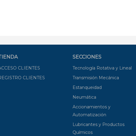
TIENDA
SECCIONES
ACCESO CLIENTES
Tecnología Rotativa y Lineal
REGISTRO CLIENTES
Transmisión Mecánica
Estanqueidad
Neumática
Accionamientos y
Automatización
Lubricantes y Productos
Químicos