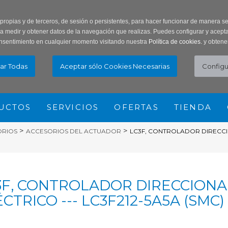
ar Contraseña
Registro usuarios
 propias y de terceros, de sesión o persistentes, para hacer funcionar de manera 
ra medir y obtener datos de la navegación que realizas. Puedes configurar y acepta
nsentimiento en cualquier momento visitando nuestra
Política de cookies.
y obtene
UCTOS
SERVICIOS
OFERTAS
TIENDA
>
>
ORIOS
ACCESORIOS DEL ACTUADOR
LC3F, CONTROLADOR DIRECCIO
3F, CONTROLADOR DIRECCIONA
CTRICO --- LC3F212-5A5A (SMC)