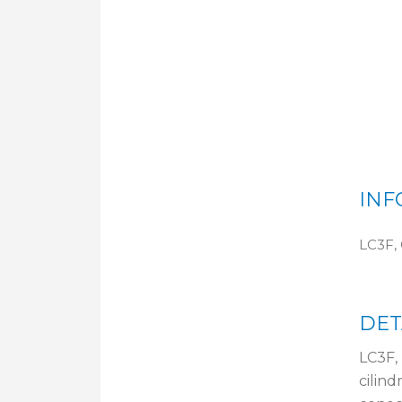
INF
LC3F, 
DET
LC3F,
cilin