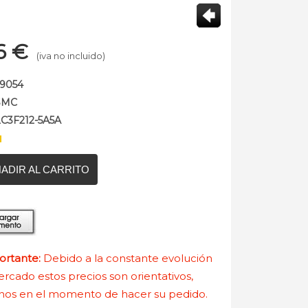
6
€
(iva no incluido)
59054
SMC
LC3F212-5A5A
ADIR AL CARRITO
rtante:
Debido a la constante evolución
rcado estos precios son orientativos,
nos en el momento de hacer su pedido.