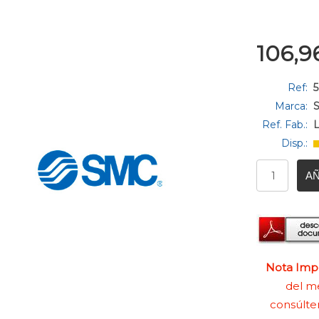
106,9
Ref:
Marca:
Ref. Fab.:
Disp.:
AÑ
Nota Impo
del me
consúlte