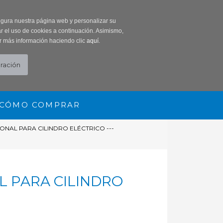
0 Producto/s
segura nuestra página web y personalizar su
r el uso de cookies a continuación. Asimismo,
r más información haciendo clic
aquí
.
CÓMO COMPRAR
NAL PARA CILINDRO ELÉCTRICO ---
L PARA CILINDRO