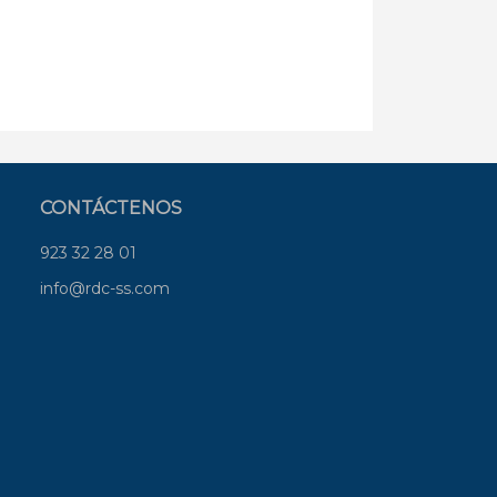
CONTÁCTENOS
923 32 28 01
info@rdc-ss.com