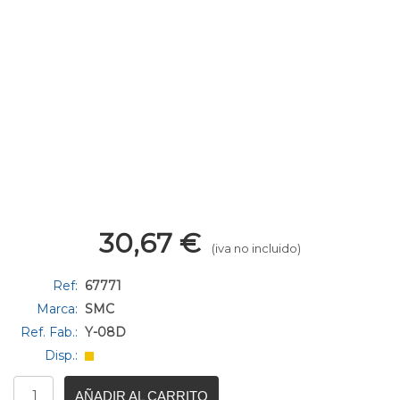
30,67
€
(iva no incluido)
Ref:
67771
Marca:
SMC
Ref. Fab.:
Y-08D
Disp.:
AÑADIR AL CARRITO