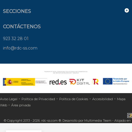
SECCIONES
CONTÁCTENOS
923 32 28 01
info@rdc-ss.com
-
-
-
-
Aviso Legal
Política de Privacidad
Política de Cookies
Accesibilidad
Mapa
-
Web
Área privada
© Copyright 2013 - 2026. rdc-ss.com ®. Desarrollo por
Multimedia Team
- Alojado en